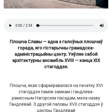
Плошча Славы — адна з галоўных плошчаў
горада, яго гістарычны грамадска-
адміністрацыйны цэнтр. Уяўляе сабой
архітэктурны ансамбль XVIII — канца XIX
стагоддзя.
Плошча, якая сфарміравалася на пачатку XVI
стагоддзя паміж замкам і гандлёва-
рамесным Нагорскім пасадам, мела назву
Гандлёвай. З другой паловы XVII стагоддзя ў
цэнтры Гандлёвай