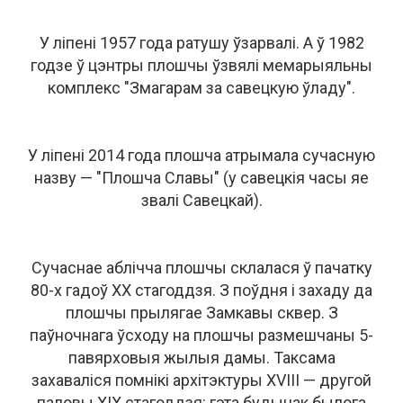
У ліпені 1957 года ратушу ўзарвалі. А ў 1982
годзе ў цэнтры плошчы ўзвялі мемарыяльны
комплекс "Змагарам за савецкую ўладу".
У ліпені 2014 года плошча атрымала сучасную
назву — "Плошча Славы" (у савецкія часы яе
звалі Савецкай).
Сучаснае аблічча плошчы склалася ў пачатку
80-х гадоў XX стагоддзя. З поўдня і захаду да
плошчы прылягае Замкавы сквер. З
паўночнага ўсходу на плошчы размешчаны 5-
павярховыя жылыя дамы. Таксама
захаваліся помнікі архітэктуры XVIII — другой
паловы XIX стагоддзя: гэта будынак былога