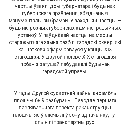
частцы ўзвялі дом губернатара і будынак
губернскага праўлення, аб’яднаныя
манументальнай брамай. У заходняй частцы —
будынкі розных губернскіх адміністрацыйных
устаноў. У паўднёвай частцы на месцы
старажытнага замка разбілі гарадскі сквер, які
канчаткова сфарміраваўся ў канцы XIX
стагоддзя. У другой палове XIX стагоддзя
побач з ратушай пабудавалі будынак
гарадской управы.
У гады Другой сусветнай вайны ансамбль
плошчы быў разбураны. Паводле першага
пасляваеннага праекта рэканструкцыі
плошчы яе ўключылі ў зону адпачынку, тут
спынілі транспартны рух.