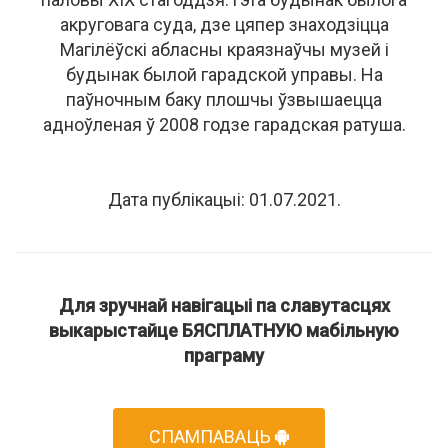
акруговага суда, дзе цяпер знаходзіцца
Магілёўскі абласны краязнаўчы музей і
будынак былой гарадской управы. На
паўночным баку плошчы ўзвышаецца
адноўленая ў 2008 годзе гарадская ратуша.
Дата публікацыі: 01.07.2021.
Для зручнай навігацыі па славутасцях
выкарыстайце БЯСПЛАТНУЮ мабільную
праграму
СПАМПАВАЦЬ