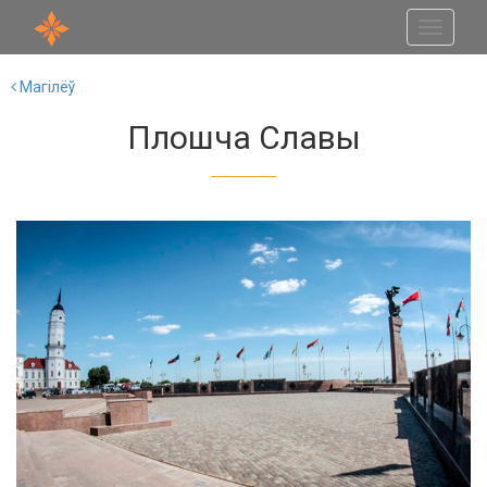
Toggle
navigati
Магілёў
Плошча Славы