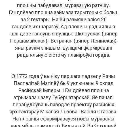
плошчы пабудавалі мураваную ратушу.
Гандлёвая плошча займала тэрыторыю больш
за 2 гектары. На ёй размяшчаліся 26
гандлёвых шэрагаў. Ад плошчы радыяльна
ішлі дзве галоўныя вуліцы: Шклоўская (цяпер
Першамайская) і Ветраная (цяпер Ленінская),
яны разам з іншымі вуліцамі фарміравалі
радыяльную сістэму планіроўкі горада.
З 1772 года ў выніку першага падзелу Рэчы
Паспалітай Магілёў быў уключаны ў склад
Расійскай Імперыі і Гандлёвая плошча
атрымала назву Губернатарскай. Яе пачалі
перабудоўваць паводле праектаў расійскіх
архітэктараў Мікалая Львова і Васіля Стасава.
На плошчы сфарміраваўся новы мураваны
ансамбль грамадскіх будынкаў. Ва ўсходняй