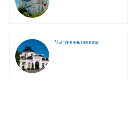
Чыгуначны вакзал