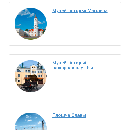
Музей гісторыі Магілёва
Музей гісторыі
пажарнай службы
Плошча Славы