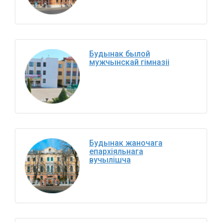
Будынак былой
мужчынскай гімназіі
Будынак жаночага
епархіяльнага
вучылішча