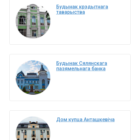
Будынак крэдытнага
таварыства
Будынак Сялянскага
пазямельнага банка
Дом купца Анташкевіча