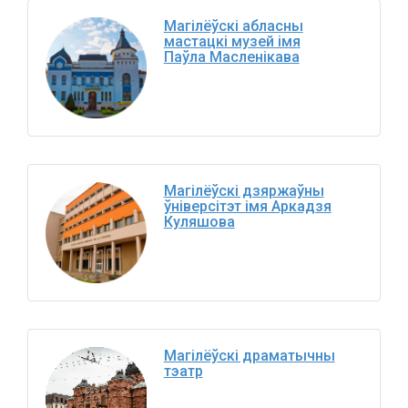
Магілёўскі абласны
мастацкі музей імя
Паўла Масленікава
Магілёўскі дзяржаўны
ўніверсітэт імя Аркадзя
Куляшова
Магілёўскі драматычны
тэатр