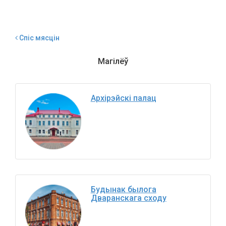
Спіс мясцін
Магілёў
Архірэйскі палац
Будынак былога
Дваранскага сходу