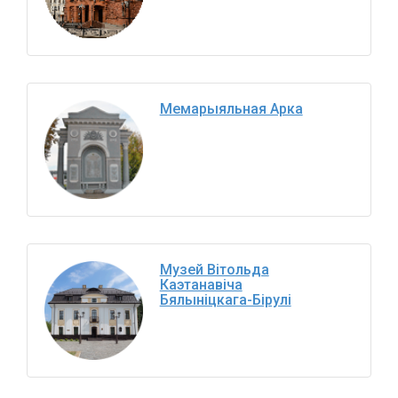
Мемарыяльная Арка
Музей Вітольда
Каэтанавіча
Бялыніцкага-Бірулі