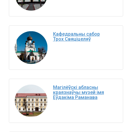
Кафедральны сабор
Трох Свяціцеляў
Магілёўскі абласны
краязнаўчы музей імя
Еўдакіма Раманава