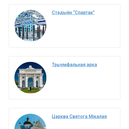
Стадыён “Спартак”
Трыумфальная арка
Царква Святога Мікалая