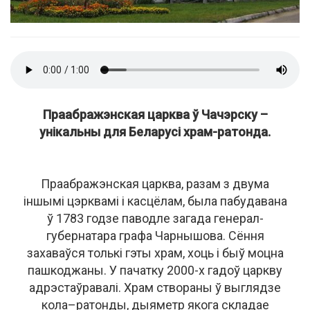
Праабражэнская царква ў Чачэрску –
унікальны для Беларусі храм-ратонда.
Праабражэнская царква, разам з двума
іншымі цэрквамі і касцёлам, была пабудавана
ў 1783 годзе паводле загада генерал-
губернатара графа Чарнышова. Сёння
захаваўся толькі гэты храм, хоць і быў моцна
пашкоджаны. У пачатку 2000-х гадоў царкву
адрэстаўравалі. Храм створаны ў выглядзе
кола–ратонды, дыяметр якога складае