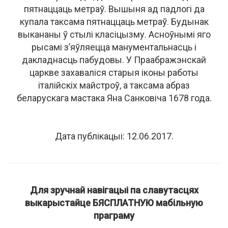
пятнаццаць метраў. Вышыня ад падлогі да
купала таксама пятнаццаць метраў. Будынак
выкананы ў стылі класіцызму. Асноўнымі яго
рысамі з’яўляецца манументальнасць і
дакладнасць пабудовы. У Праабражэнскай
царкве захаваліся старыя іконы работы
італійскіх майстроў, а таксама абраз
беларускага мастака Яна Санковіча 1678 года.
Дата публікацыі: 12.06.2017.
Для зручнай навігацыі па славутасцях
выкарыстайце БЯСПЛАТНУЮ мабільную
праграму