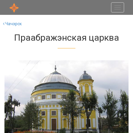
Toggle
navigati
Чачэрск
Праабражэнская царква