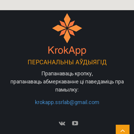
ПЕРСАНАЛЬНЫ АЎДЫЯГІД
Прапанаваць кропку,
прапанаваць абмеркаванне ці паведаміць пра
памылку:
krokapp.ssrlab@gmail.com