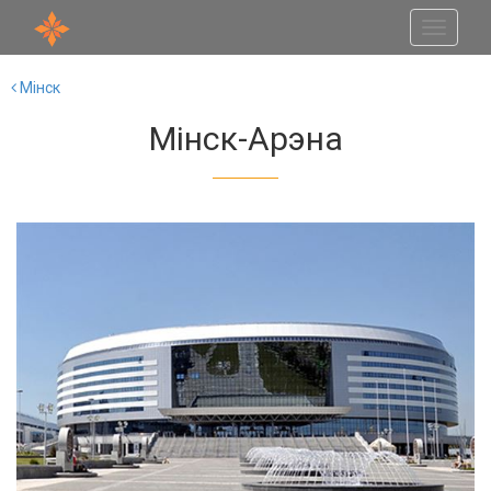
Toggle
navigati
Мінск
Мінск-Арэна