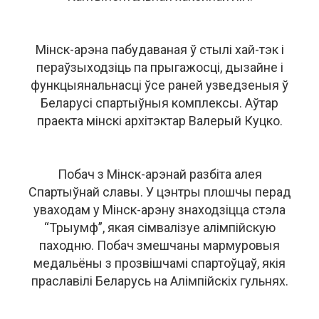
Мінск-арэна пабудаваная ў стылі хай-тэк і
пераўзыходзіць па прыгажосці, дызайне і
функцыянальнасці ўсе раней узведзеныя ў
Беларусі спартыўныя комплексы. Аўтар
праекта мінскі архітэктар Валерый Куцко.
Побач з Мінск-арэнай разбіта алея
Спартыўнай славы. У цэнтры плошчы перад
уваходам у Мінск-арэну знаходзіцца стэла
“Трыумф”, якая сімвалізуе алімпійскую
паходню. Побач змешчаны мармуровыя
медальёны з прозвішчамі спартоўцаў, якія
праславілі Беларусь на Алімпійскіх гульнях.