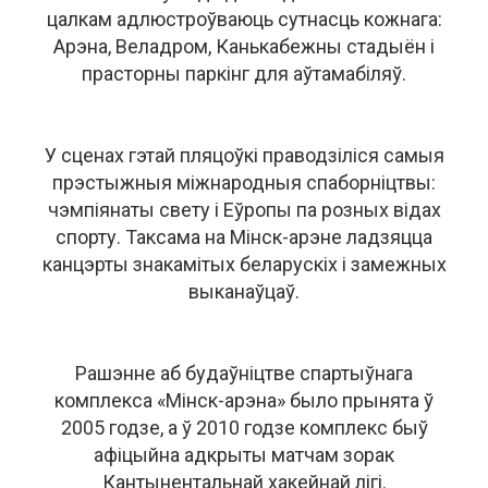
цалкам адлюстроўваюць сутнасць кожнага:
Арэна, Веладром, Канькабежны стадыён і
прасторны паркінг для аўтамабіляў.
У сценах гэтай пляцоўкі праводзіліся самыя
прэстыжныя міжнародныя спаборніцтвы:
чэмпіянаты свету і Еўропы па розных відах
спорту. Таксама на Мінск-арэне ладзяцца
канцэрты знакамітых беларускіх і замежных
выканаўцаў.
Рашэнне аб будаўніцтве спартыўнага
комплекса «Мінск-арэна» было прынята ў
2005 годзе, а ў 2010 годзе комплекс быў
афіцыйна адкрыты матчам зорак
Кантынентальнай хакейнай лігі.