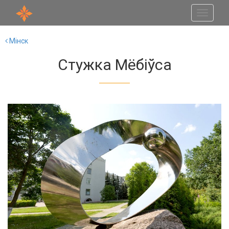
Toggle
navigati
Мінск
Стужка Мёбіўса