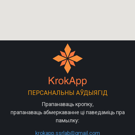
ПЕРСАНАЛЬНЫ АЎДЫЯГІД
Прапанаваць кропку,
прапанаваць абмеркаванне ці паведаміць пра
памылку:
krokapp.ssrlab@gmail.com