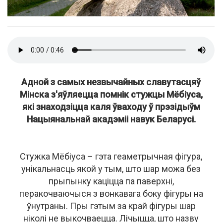
Адной з самых незвычайных славутасцяў
Мінска з'яўляецца помнік стужцы Мёбіуса,
які знаходзіцца каля ўваходу ў прэзідыўм
Нацыянальнай акадэміі навук Беларусі.
Стужка Мёбіуса – гэта геаметрычная фігура,
унікальнасць якой у тым, што шар можа без
прыпынку каціцца па паверхні,
перакочваючыся з вонкавага боку фігуры на
ўнутраны. Пры гэтым за край фігуры шар
ніколі не выкочваецца. Лічыцца, што назву