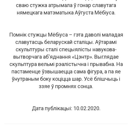
сваю стужка атрымала ў гонар славутага
нямецкага матэматыка Аўгуста Мёбіуса.
Помнік стужцы Мёбіуса – гэта даволі маладая
славутасць беларускай сталіцы. Аўтарамі
скульптуры сталі спецыялісты навукова-
вытворчага аб'яднання «Цэнтр». Выглядае
скульптура вельмі рэалістычна і прывабна. На
пастаменце ўзвышаецца сама фігура, а па яе
ўнутраным боку коціцца шар. Усё блішчыць і
ззяе ў промнях сонца.
Дата публікацыі: 10.02.2020.