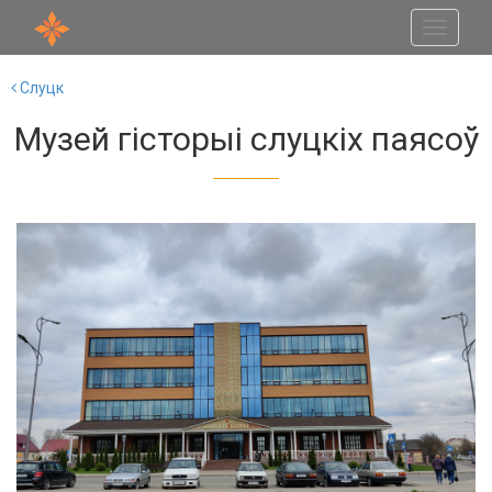
Toggle
navigati
Слуцк
Музей гісторыі слуцкіх паясоў