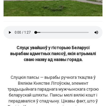
Слуцк увайшоў у гісторыю Беларусі
вырабам адметных паясоў, якія атрымалі
сваю назву ад назвы горада.
Слуцкія паясы — вырабы ручнога ткацтва ў
Вялікім Княстве Літоўскім, элемент
традыцыйнага параднага мужчынскага строю
беларускай шляхты. Паясы мелі вялікі кошт і
перадаваліся ў спадчыну. Цікавы факт, што ў