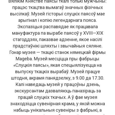
Вялікім Княстве паясы ткалі толькі мужчыны:
працэс ткацтва вымагаў значных фізічных
высілкаў. Музей гісторыі слуцкіх паясоў мае
арыгінал і копію легендарнага пояса.
Экспазіцыя распавядае як працавала
мануфактура па вырабе паясоў у XVIII—XIX
стагоддзях, паказвае адзенне, якое насілі
прадстаўнікі шляхты і звычайныя сяляне.
Гонар музея — ткацкі станок нямецкай фірмы
Mageba. Музей месціцца пры фабрыцы
«Слуцкія паясы», якая спецыялізуецца на
выпуску ткацкіх вырабаў. Музей працуе
штодня, акрамя панядзелку, з 9.00 да 17.30.
Калі наведаць музей у працоўны дзень,
экскурсантам дазваляюць паназіраць за
працай слуцкіх ткачых. А ў фае музея
знаходзіцца сувенірная крама, у якой можна
набыць унікальныя сувеніры з фабрыкі, а