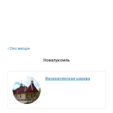
Спіс мясцін
Новалукомль
Васкрасенская царква