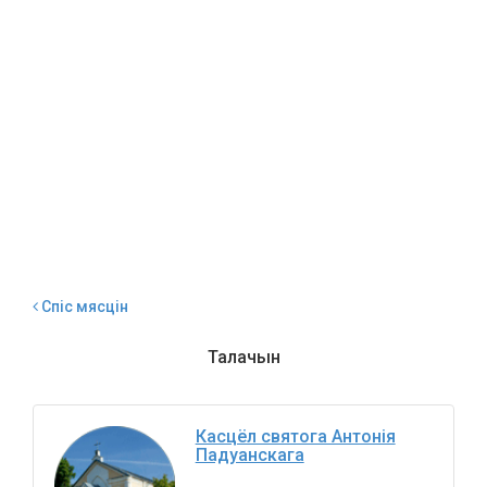
Спіс мясцін
Талачын
Касцёл святога Антонія
Падуанскага