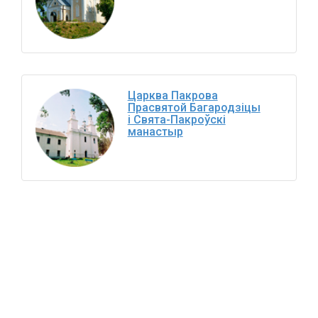
Царква Пакрова
Прасвятой Багародзіцы
і Свята-Пакроўскі
манастыр